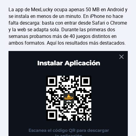
La app de MexLucky ocupa apenas 50 MB en Android y
se instala en menos de un minuto. En iPhone no hace
falta descarga: basta con entrar desde Safari o Chrome
y la web se adapta sola. Durante las primeras dos
semanas probamos más de 40 juegos distintos en
ambos formatos. Aquí los resultados más destacados.