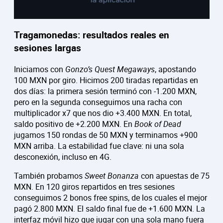
Tragamonedas: resultados reales en
sesiones largas
Iniciamos con
Gonzo’s Quest Megaways
, apostando
100 MXN por giro. Hicimos 200 tiradas repartidas en
dos días: la primera sesión terminó con -1.200 MXN,
pero en la segunda conseguimos una racha con
multiplicador x7 que nos dio +3.400 MXN. En total,
saldo positivo de +2.200 MXN. En
Book of Dead
jugamos 150 rondas de 50 MXN y terminamos +900
MXN arriba. La estabilidad fue clave: ni una sola
desconexión, incluso en 4G.
También probamos
Sweet Bonanza
con apuestas de 75
MXN. En 120 giros repartidos en tres sesiones
conseguimos 2 bonos free spins, de los cuales el mejor
pagó 2.800 MXN. El saldo final fue de +1.600 MXN. La
interfaz móvil hizo que jugar con una sola mano fuera