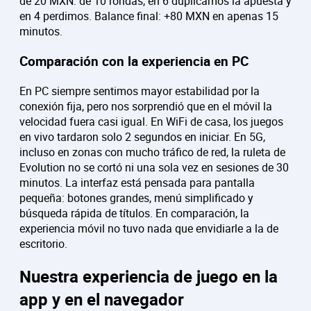
de 20 MXN: de 10 rondas, en 6 duplicamos la apuesta y
en 4 perdimos. Balance final: +80 MXN en apenas 15
minutos.
Comparación con la experiencia en PC
En PC siempre sentimos mayor estabilidad por la
conexión fija, pero nos sorprendió que en el móvil la
velocidad fuera casi igual. En WiFi de casa, los juegos
en vivo tardaron solo 2 segundos en iniciar. En 5G,
incluso en zonas con mucho tráfico de red, la ruleta de
Evolution no se cortó ni una sola vez en sesiones de 30
minutos. La interfaz está pensada para pantalla
pequeña: botones grandes, menú simplificado y
búsqueda rápida de títulos. En comparación, la
experiencia móvil no tuvo nada que envidiarle a la de
escritorio.
Nuestra experiencia de juego en la
app y en el navegador